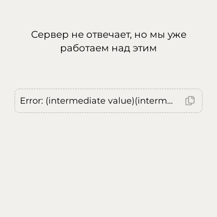
Сервер не отвечает, но мы уже
работаем над этим
Error: (intermediate value)(intermediate value)(intermediate value).replaceAll is not a function