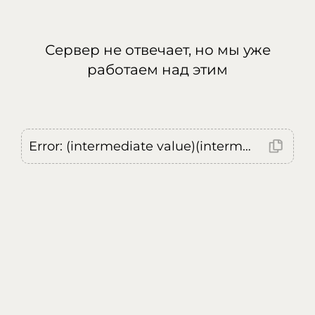
Сервер не отвечает, но мы уже
работаем над этим
Error: (intermediate value)(intermediate value)(intermediate value).replaceAll is not a function