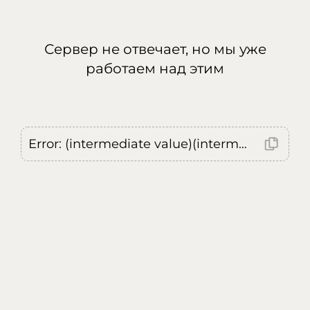
Сервер не отвечает, но мы уже
работаем над этим
Error: (intermediate value)(intermediate value)(intermediate value).replaceAll is not a function