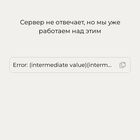
Сервер не отвечает, но мы уже
работаем над этим
Error: (intermediate value)(intermediate value)(intermediate value).replaceAll is not a function