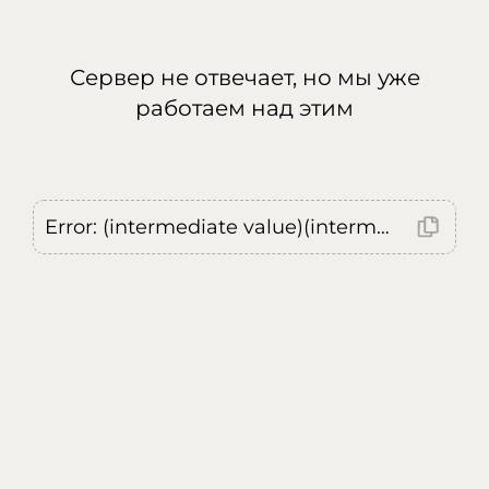
Сервер не отвечает, но мы уже
работаем над этим
Error: (intermediate value)(intermediate value)(intermediate value).replaceAll is not a function